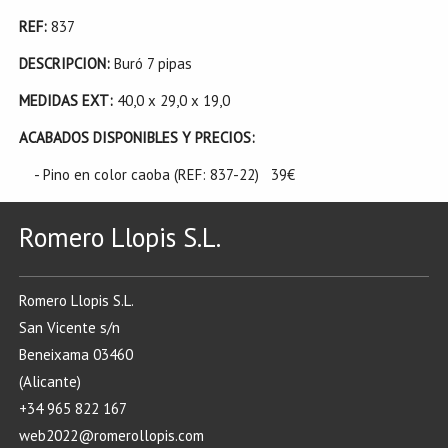
REF:
837
DESCRIPCION:
Buró 7 pipas
MEDIDAS EXT:
40,0 x 29,0 x 19,0
ACABADOS DISPONIBLES Y PRECIOS:
- Pino en color caoba (REF: 837-22) 39€
Romero Llopis S.L.
Romero Llopis S.L.
San Vicente s/n
Beneixama 03460
(Alicante)
+34 965 822 167
web2022@romerollopis.com